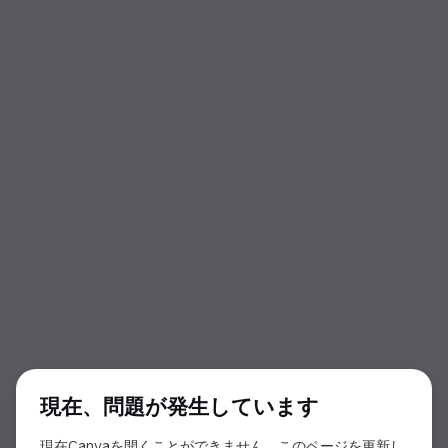
ダイアログの開始
現在、問題が発生しています
現在Canvaを開くことができません。このページを更新し